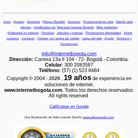
Inicio
-
Hosting
-
Dominios
-
Planes Reseller
-
Servicios
-
Posicionamiento web
-
Diseño web
-
clientes
-
Certificados ssl
,
Directorio Internet Bogotá
-
Web marketing
-
Publicidad en internet
-
Servicios
-
articulos y noticias
-
Promociones disponibles
-
Sobre
nosotros
-
Contacto
-
Compre con tarjeta de crédito
-
mapa del sitio
-
Ayuda
-
Terminos y
Condiciones
info@internetbogota.com
Dirección:
Carrera 13a # 104 - 72- Bogotá - Colombia.
Celular:
300 2083587
Teléfono:
(57) (1) 523 8484
19 años
Copyright © 2004 -
2026
,
de experiencia en
soluciones de internet.
www.internetbogota.com
. Todos los derechos reservados.
All rights reserved
.
Calificanos en Google
Una Realización de Atiko estudio Diseño
www.atikoestudio.com