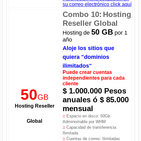
su correo electrónico click aquí
Combo 10:
Hosting
Reseller Global
50 GB
Hosting de
por 1
año
Aloje los sitios que
quiera "dominios
ilimitados"
Puede crear cuentas
independientes para cada
cliente
50
$ 1.000.000 Pesos
GB
anuales
ó $ 85.000
Hosting Reseller
mensual
::
Espacio en disco: 50Gb
Global
Administrable por WHM
::
Capacidad de transferencia
Ilimitada
::
Cuentas de correo: Ilimitadas