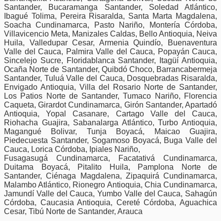
Santander, Bucaramanga Santander, Soledad Atlántico,
Ibagué Tolima, Pereira Risaralda, Santa Marta Magdalena,
Soacha Cundinamarca, Pasto Nariño, Montería Córdoba,
Villavicencio Meta, Manizales Caldas, Bello Antioquia, Neiva
Huila, Valledupar Cesar, Armenia Quindío, Buenaventura
Valle del Cauca, Palmira Valle del Cauca, Popayán Cauca,
Sincelejo Sucre, Floridablanca Santander, Itagüí Antioquia,
Ocaña Norte de Santander, Quibdó Choco, Barrancabermeja
Santander, Tuluá Valle del Cauca, Dosquebradas Risaralda,
Envigado Antioquia, Villa del Rosario Norte de Santander,
Los Patios Norte de Santander, Tumaco Nariño, Florencia
Caqueta, Girardot Cundinamarca, Girón Santander, Apartadó
Antioquia, Yopal Casanare, Cartago Valle del Cauca,
Riohacha Guajira, Sabanalarga Atlántico, Turbo Antioquia,
Magangué Bolivar, Tunja Boyacá, Maicao Guajira,
Piedecuesta Santander, Sogamoso Boyacá, Buga Valle del
Cauca, Lorica Córdoba, Ipiales Nariño,
Fusagasugá Cundinamarca, Facatativá Cundinamarca,
Duitama Boyacá, Pitalito Huila, Pamplona Norte de
Santander, Ciénaga Magdalena, Zipaquirá Cundinamarca,
Malambo Atlántico, Rionegro Antioquia, Chia Cundinamarca,
Jamundí Valle del Cauca, Yumbo Valle del Cauca, Sahagún
Córdoba, Caucasia Antioquia, Cereté Córdoba, Aguachica
Cesar, Tibú Norte de Santander, Arauca