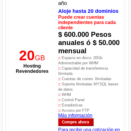
año
Aloje hasta 20 dominios
Puede crear cuentas
independientes para cada
cliente
$ 600.000 Pesos
anuales ó $ 50.000
mensual
20
GB
::
Espacio en disco: 20Gb
Administrable por WHM
Hosting
::
Capacidad de transferencia
Revendedores
Ilimitada
::
Cuentas de correo: Ilimitadas
::
Soporta Ilimitadas MYSQL bases
de datos
::
WHM
::
Control Panel
::
Estadisticas
::
Acceso por FTP
Más información
Para recibir una cotización en